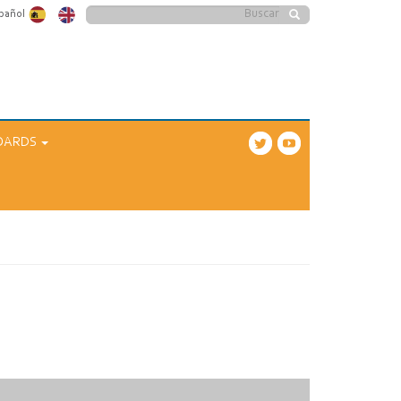
Formulario
pañol
Buscar
de
búsqueda
OARDS