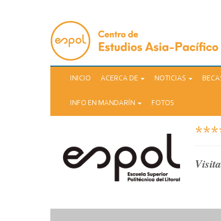
Pasar
al
contenido
principal
INICIO
ACERCA DE
NOTICIAS
BECA
INFO EN MANDARÍN
FOTOS
***
Visit