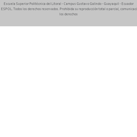
Escuela Superior Politécnica del Litoral - Campus Gustavo Galindo - Guayaquil - Ecuador
 ESPOL. Todos los derechos reservados. Prohibida su reproducción total o parcial, comunicación
los derechos