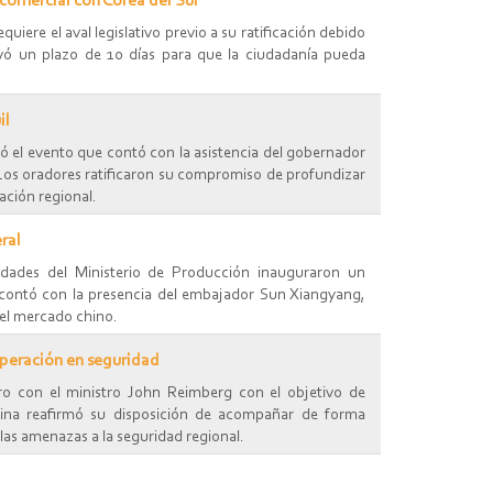
comercial con Corea del Sur
iere el aval legislativo previo a su ratificación debido
ivó un plazo de 10 días para que la ciudadanía pueda
il
ió el evento que contó con la asistencia del gobernador
. Los oradores ratificaron su compromiso de profundizar
ación regional.
ral
ades del Ministerio de Producción inauguraron un
o contó con la presencia del embajador Sun Xiangyang,
 el mercado chino.
operación en seguridad
 con el ministro John Reimberg con el objetivo de
 China reafirmó su disposición de acompañar de forma
las amenazas a la seguridad regional.