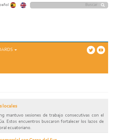
Formulario
pañol
Buscar
de
búsqueda
OARDS
 locales
ng mantuvo sesiones de trabajo consecutivas con el
lúa. Estos encuentros buscaron fortalecer los lazos de
oral ecuatoriano.