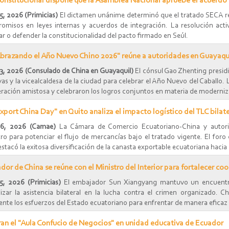
onstitucional dispone que la Asamblea Nacional apruebe el acuerdo 
5, 2026 (Primicias)
El dictamen unánime determinó que el tratado SECA requ
omisos en leyes internas y acuerdos de integración. La resolución act
 o defender la constitucionalidad del pacto firmado en Seúl.
brazando el Año Nuevo Chino 2026" reúne a autoridades en Guayaqu
 3, 2026 (Consulado de China en Guayaquil)
El cónsul Gao Zhenting presid
as y la vicealcaldesa de la ciudad para celebrar el Año Nuevo del Caballo
ración amistosa y celebraron los logros conjuntos en materia de moderniz
xport China Day" en Quito analiza el impacto logístico del TLC bilate
26, 2026 (Camae)
La Cámara de Comercio Ecuatoriano-China y autorid
ro para potenciar el flujo de mercancías bajo el tratado vigente. El for
stacó la exitosa diversificación de la canasta exportable ecuatoriana hacia
or de China se reúne con el Ministro del Interior para fortalecer co
5, 2026 (Primicias)
El embajador Sun Xiangyang mantuvo un encuentro
izar la asistencia bilateral en la lucha contra el crimen organizado.
te los esfuerzos del Estado ecuatoriano para enfrentar de manera eficaz 
an el "Aula Confucio de Negocios" en unidad educativa de Ecuador