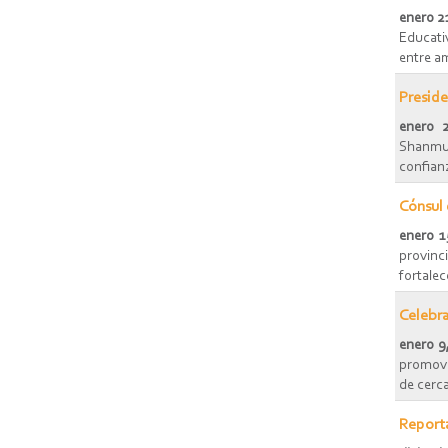
enero 2
Educati
entre am
Preside
enero 
Shanmuga
confianz
Cónsul 
enero 1
provinc
fortalec
Celebra
enero 9
promover
de cerca
Reporta