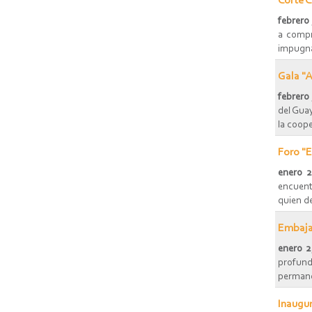
Corte C
febrero 
a compr
impugnar
Gala "A
febrero
del Guay
la coope
Foro "E
enero 
encuent
quien de
Embajad
enero 2
profund
permanen
Inaugur