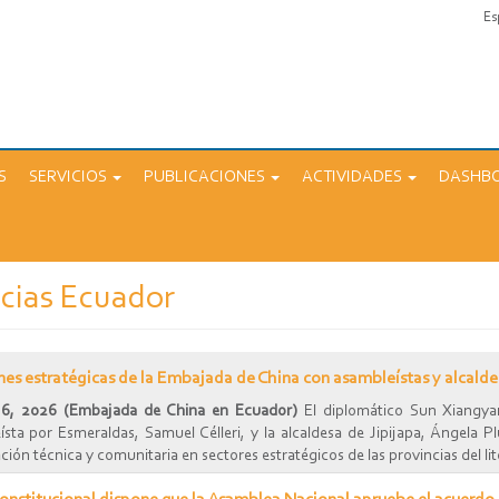
Es
S
SERVICIOS
PUBLICACIONES
ACTIVIDADES
DASHB
cias Ecuador
es estratégicas de la Embajada de China con asambleístas y alcaldes
 6, 2026 (Embajada de China en Ecuador)
El diplomático Sun Xiangya
ísta por Esmeraldas, Samuel Célleri, y la alcaldesa de Jipijapa, Ángela P
ión técnica y comunitaria en sectores estratégicos de las provincias del lit