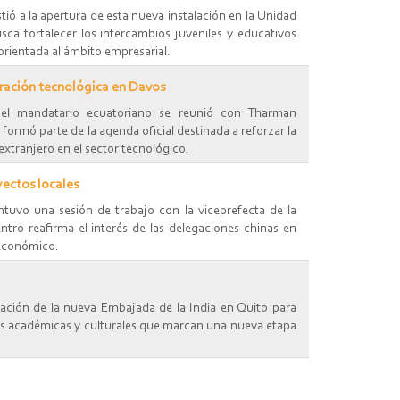
ió a la apertura de esta nueva instalación en la Unidad
ca fortalecer los intercambios juveniles y educativos
orientada al ámbito empresarial.
ración tecnológica en Davos
el mandatario ecuatoriano se reunió con Tharman
formó parte de la agenda oficial destinada a reforzar la
extranjero en el sector tecnológico.
yectos locales
tuvo una sesión de trabajo con la viceprefecta de la
tro reafirma el interés de las delegaciones chinas en
 económico.
nación de la nueva Embajada de la India en Quito para
ades académicas y culturales que marcan una nueva etapa