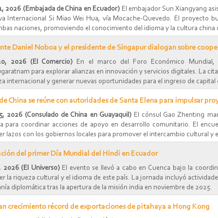
1, 2026 (Embajada de China en Ecuador)
El embajador Sun Xiangyang asist
va Internacional Si Miao Wei Hua, vía Mocache-Quevedo. El proyecto bus
bas naciones, promoviendo el conocimiento del idioma y la cultura china 
nte Daniel Noboa y el presidente de Singapur dialogan sobre coope
20, 2026 (El Comercio)
En el marco del Foro Económico Mundial, 
ratnam para explorar alianzas en innovación y servicios digitales. La cita 
a internacional y generar nuevas oportunidades para el ingreso de capital 
de China se reúne con autoridades de Santa Elena para impulsar pro
5, 2026 (Consulado de China en Guayaquil)
El cónsul Gao Zhenting man
ia para coordinar acciones de apoyo en desarrollo comunitario. El encuen
er lazos con los gobiernos locales para promover el intercambio cultural y
ción del primer Día Mundial del Hindi en Ecuador
, 2026 (El Universo)
El evento se llevó a cabo en Cuenca bajo la coordi
 la riqueza cultural y el idioma de este país. La jornada incluyó activid
nía diplomática tras la apertura de la misión india en noviembre de 2025.
n crecimiento récord de exportaciones de pitahaya a Hong Kong