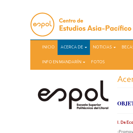
Pasar
al
contenido
principal
INICIO
ACERCA DE
NOTICIAS
BECA
INFO EN MANDARÍN
FOTOS
Ace
OBJE
I. De Ec
-Promove