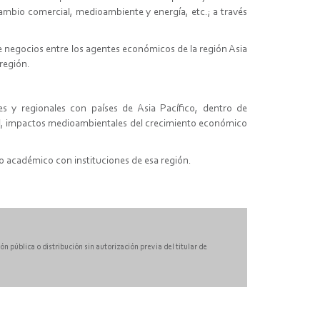
cambio comercial, medioambiente y energía, etc.; a través
e negocios entre los agentes económicos de la región Asia
a región.
es y regionales con países de Asia Pacífico, dentro de
ial, impactos medioambientales del crecimiento económico
o académico con instituciones de esa región.
 pública o distribución sin autorización previa del titular de