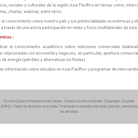
os, sociales y culturales de la región Asia Pacífico en temas como: inter
ines, charlas, webinar, entre otros.
r el conocimiento sobre nuestro país y sus potencialidades económicas y d
 a través de una activa participación en redes y foros multilaterales de est
émicos.-
izar el conocimiento académico sobre relaciones comerciales bilateral
nas relacionadas con economía y negocios, en particular, apertura comerc
 de energía (petróleo y alternativas no fósiles).
r información sobre estudios en Asia-Pacífico y programas de intercambi
Escuela Superior Politécnica del Litoral - Campus Gustavo Galindo - Guayaquil - Ecuador
 ESPOL. Todos los derechos reservados. Prohibida su reproducción total o parcial, comunicación
los derechos