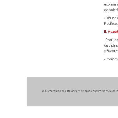
económic
de bolet
-Difundi
Pacífico,
II. Acad
-Profund
discipli
y fuentes
-Promove
© El contenido de esta obra es de propiedad intelectual de la