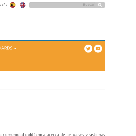
Formulario
pañol
Buscar
de
búsqueda
OARDS
a comunidad politécnica acerca de los países y sistemas