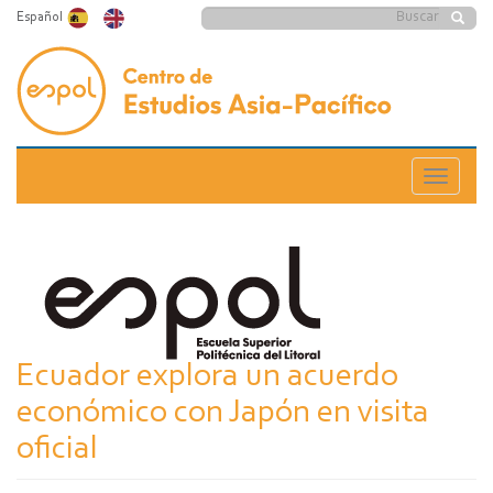
Pasar
Formulario
Español
al
Buscar
contenido
de
principal
búsqueda
Toggle
navigatio
Ecuador explora un acuerdo
económico con Japón en visita
oficial