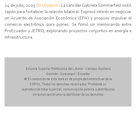
24 de julio, 2025
(El Universo)
La canciller Gabriela Sommerfeld visitó
Japón para fortalecer la relación bilateral. Expresó interés en negociar
un Acuerdo de Asociación Económica (EPA) y propuso impulsar el
comercio electrónico para pymes. Se firmó un memorando entre
ProEcuador y JETRO, explorando proyectos conjuntos en energía e
infraestructura.
Escuela Superior Politécnica del Litoral - Campus Gustavo
Galindo - Guayaquil - Ecuador
© El contenido de esta obra es de propiedad intelectual de la
ESPOL. Todos los derechos reservados. Prohibida su
reproducción total o parcial, comunicación pública o distribución
sin autorización previa del titular de los derechos