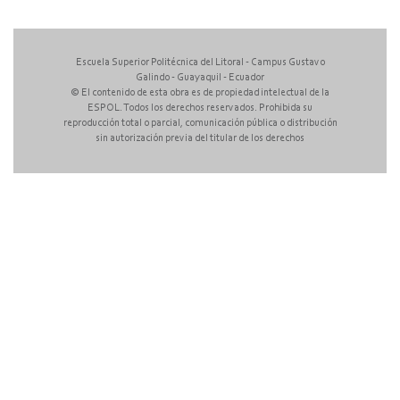
Escuela Superior Politécnica del Litoral - Campus Gustavo
Galindo - Guayaquil - Ecuador
© El contenido de esta obra es de propiedad intelectual de la
ESPOL. Todos los derechos reservados. Prohibida su
reproducción total o parcial, comunicación pública o distribución
sin autorización previa del titular de los derechos