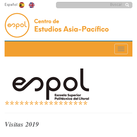
Pasar
Formulario
Español
al
Buscar
contenido
de
principal
búsqueda
Toggle
navigatio
*****************
Visitas 2019